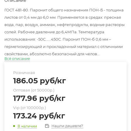
Описание
ГОСТ 481-80. Паронит общего назначения ПОН-Б - толщина
листов от 0,4 мм до 6,0 мм. Применяется в средах: пресная
вода, пар, воздух, аммиак, нефтепродукты, водные растворы
солей. Рабочее давление до 6,4МПа. Температура
использования: -50С......450С. Паронит ПОН-б 0,6 мм –
герметизирующий и прокладочный материал с отличными
свойствами, абсолютно безопасный для челов...
Всё описание
Розничная
186.05
руб
/кг
Оптовая (от 50000р.)
177.96
руб
/кг
Vip (от 100000р.)
173.24
руб
/кг
Нашли дешевле?
В наличии