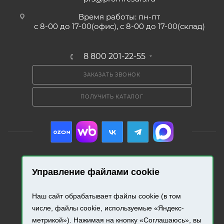
Время работы: пн-пт
с 8-00 до 17-00(офис), с 8-00 до 17-00(склад)
8 800 201-22-55
ЗАКАЗАТЬ ЗВОНОК
ПОЛУЧИТЬ КАТАЛОГ
Управление файлами cookie
2026 © «Промресурс». Все права защищены.
Наш сайт обрабатывает файлы cookie (в том
Разработка и продвижение сайта.
числе, файлы cookie, используемые «Яндекс-
метрикой»). Нажимая на кнопку «Соглашаюсь», вы