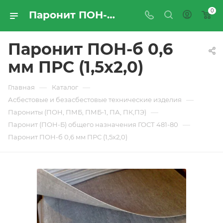
0
Паронит ПОН-б 0,6 мм ПРС (1,5х2,0) - купить по цене производителя с доставкой по Москве и России | ПРОМРЕСУРССЕРВИС
Паронит ПОН-б 0,6
мм ПРС (1,5х2,0)
—
—
Главная
Каталог
—
Асбестовые и безасбестовые технические изделия
—
Парониты (ПОН, ПМБ, ПМБ-1, ПА, ПК,ПЭ)
—
Паронит (ПОН-Б) общего назначения ГОСТ 481-80
Паронит ПОН-б 0,6 мм ПРС (1,5х2,0)