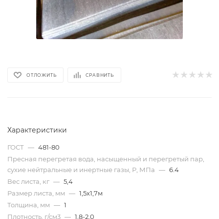
ОТЛОЖИТЬ
СРАВНИТЬ
Характеристики
ГОСТ
—
481-80
Пресная перегретая вода, насыщенный и перегретый пар,
сухие нейтральные и инертные газы, Р, МПа
—
6.4
Вес листа, кг
—
5,4
Размер листа, мм
—
1,5х1,7м
Толщина, мм
—
1
Плотность, г/см3
—
1,8-2,0