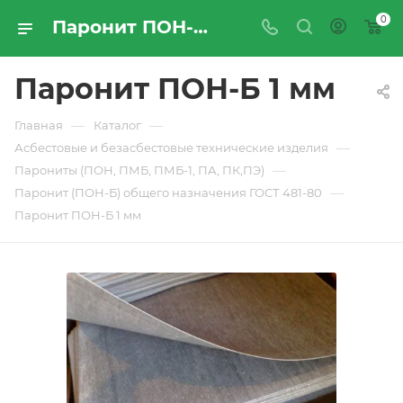
0
Паронит ПОН-Б 1 мм - купить по цене производителя с доставкой по Москве и России | ПРОМРЕСУРССЕРВИС
Паронит ПОН-Б 1 мм
—
—
Главная
Каталог
—
Асбестовые и безасбестовые технические изделия
—
Парониты (ПОН, ПМБ, ПМБ-1, ПА, ПК,ПЭ)
—
Паронит (ПОН-Б) общего назначения ГОСТ 481-80
Паронит ПОН-Б 1 мм