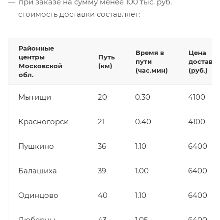
при заказе на сумму менее 100 тыс. руб.
стоимость доставки составляет:
Районные
Время в
Цена
центры
Путь
пути
доставк
Московской
(км)
(час.мин)
(руб.)
обл.
Мытищи
20
0.30
4100
Красногорск
21
0.40
4100
Пушкино
36
1.10
6400
Балашиха
39
1.00
6400
Одинцово
40
1.10
6400
Люберцы
43
1.05
6400