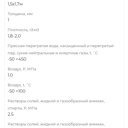
1,5х1,7м
Толщина, мм
1
Плотность, г/см3
1,8-2,0
Пресная перегретая вода, насыщенный и перегретый
пар, сухие нейтральные и инертные газы, t, ˚C
-50 +450
Воздух, Р, МПа
1.0
Воздух, t, ˚C
-50 +100
Растворы солей, жидкий и газообразный аммиак,
спирты, Р, МПа
2.5
Растворы солей, жидкий и газообразный аммиак,