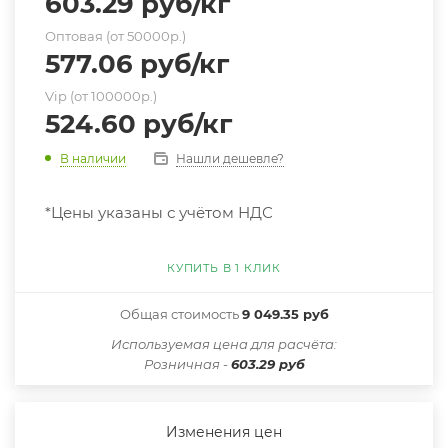
603.29
руб
/кг
Оптовая (от 50000р.)
577.06
руб
/кг
Vip (от 100000р.)
524.60
руб
/кг
Нашли дешевле?
В наличии
*Цены указаны с учётом НДС
КУПИТЬ В 1 КЛИК
Общая стоимость
9 049.35 руб
Иcпользуемая цена для расчёта:
Розничная -
603.29 руб
Изменения цен