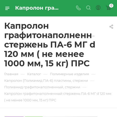
0
Капролон графитонаполненный стержень ПА-6 МГ d 120 мм ( не менее 1000 мм, 15 кг) ПРС - купить по цене производителя с доставкой по Москве и России | ПРОМРЕСУРССЕРВИС
Капролон
графитонаполненный
стержень ПА-6 МГ d
120 мм ( не менее
1000 мм, 15 кг) ПРС
—
—
—
Главная
Каталог
Полимерные изделия
—
Капролон (Полиамид ПА-6) пластины, стержни
—
Полиамид графитонаполненный, стержни
Капролон графитонаполненный стержень ПА-6 МГ d 120 мм
( не менее 1000 мм, 15 кг) ПРС