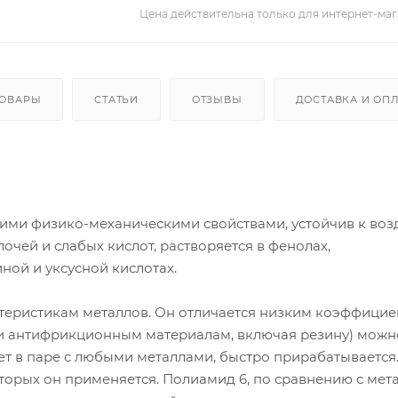
Цена действительна только для интернет-маг
ТОВАРЫ
СТАТЬИ
ОТЗЫВЫ
ДОСТАВКА И ОП
ими физико-механическими свойствами, устойчив к воз
лочей и слабых кислот, растворяется в фенолах,
ой и уксусной кислотах.
ктеристикам металлов. Он отличается низким коэффици
м и антифрикционным материалам, включая резину) можн
ет в паре с любыми металлами, быстро прирабатывается
которых он применяется. Полиамид 6, по сравнению с мет