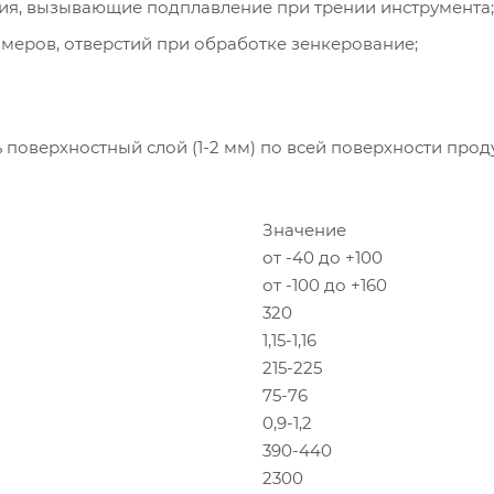
ия, вызывающие подплавление при трении инструмента;
меров, отверстий при обработке зенкерование;
верхностный слой (1-2 мм) по всей поверхности прод
Значение
от -40 до +100
от -100 до +160
320
1,15-1,16
215-225
75-76
0,9-1,2
390-440
2300