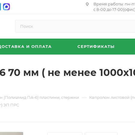
Время работы: пн-п
с 8-00 до 17-00(офис)
ДОСТАВКА И ОПЛАТА
СЕРТИФИКАТЫ
 70 мм ( не менее 1000х10
—
н (Полиамид ПА-6) пластины, стержни
Капролон листовой (
г) ЭП ПРС