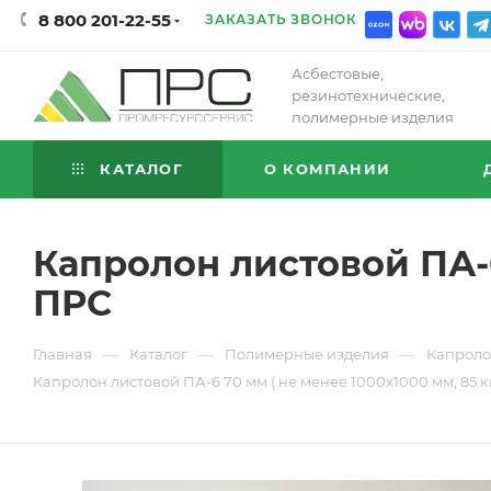
8 800 201-22-55
ЗАКАЗАТЬ ЗВОНОК
Асбестовые,
резинотехнические,
полимерные изделия
КАТАЛОГ
О КОМПАНИИ
Капролон листовой ПА-6
ПРС
—
—
—
Главная
Каталог
Полимерные изделия
Капроло
Капролон листовой ПА-6 70 мм ( не менее 1000х1000 мм, 85 к