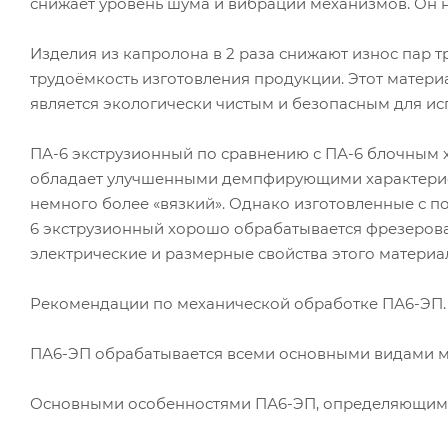
снижает уровень шума и вибрации механизмов. Он н
Изделия из капролона в 2 раза снижают износ пар т
трудоёмкость изготовления продукции. Этот матери
является экологически чистым и безопасным для и
ПА-6 экструзионный по сравнению с ПА-6 блочным 
обладает улучшенными демпфирующими характерис
немного более «вязкий». Однако изготовленные с п
6 экструзионный хорошо обрабатывается фрезерова
электрические и размерные свойства этого материа
Рекомендации по механической обработке ПА6-ЭП.
ПА6-ЭП обрабатывается всеми основными видами м
Основными особенностями ПА6-ЭП, определяющими 