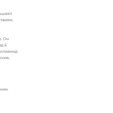
ньшают
ствиям,
ю. Он
д 6
 Полиамид
ские,
нии.