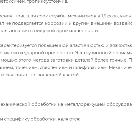
етоксичен, тропикоустойчив.
рения, повышая срок службы механизмов в 1,5 раза, уме
ал не подвергается коррозии и другим внешним воздей
спользования в пищевой промышленности.
характеризуется повышенной эластичностью и вязкость
тиками и ударной прочностью. Экструзионный полиами
омощью этого метода заготовки деталей более точные.
нием, точением, сверлением и шлифованием. Механиче
ла связаны с поглощённой влагой.
еханической обработки на металлорежущем оборудова
специфику обработки, являются: