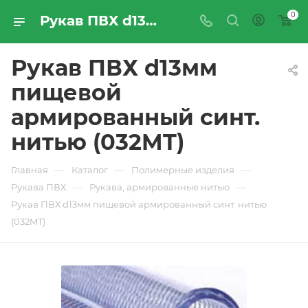
0
Рукав ПВХ d13мм пищевой армированный синт. нитью (032MT) - купить по цене производителя с доставкой по Москве и России | ПРОМРЕСУРССЕРВИС
Рукав ПВХ d13мм
пищевой
армированный синт.
нитью (032MT)
—
—
—
Главная
Каталог
Полимерные изделия
—
—
Рукава ПВХ
Рукава, армированные нитью
Рукав ПВХ d13мм пищевой армированный синт. нитью
(032MT)