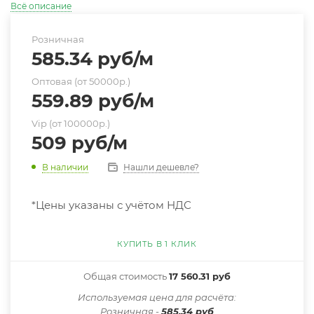
Всё описание
Розничная
585.34
руб
/м
Оптовая (от 50000р.)
559.89
руб
/м
Vip (от 100000р.)
509
руб
/м
Нашли дешевле?
В наличии
*Цены указаны с учётом НДС
КУПИТЬ В 1 КЛИК
Общая стоимость
17 560.31 руб
Иcпользуемая цена для расчёта:
Розничная -
585.34 руб