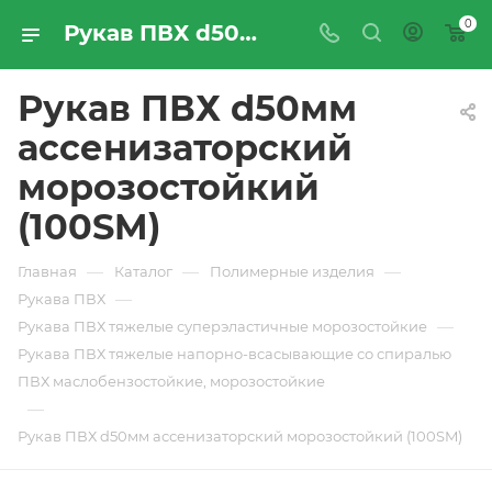
0
Рукав ПВХ d50мм ассенизаторский морозостойкий (100SM) - купить по цене производителя с доставкой по Москве и России | ПРОМРЕСУРССЕРВИС
Рукав ПВХ d50мм
ассенизаторский
морозостойкий
(100SM)
—
—
—
Главная
Каталог
Полимерные изделия
—
Рукава ПВХ
—
Рукава ПВХ тяжелые суперэластичные морозостойкие
Рукава ПВХ тяжелые напорно-всасывающие со спиралью
ПВХ маслобензостойкие, морозостойкие
—
Рукав ПВХ d50мм ассенизаторский морозостойкий (100SM)