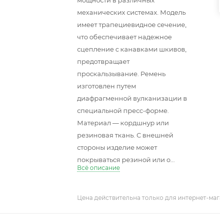
мощности в различных
механических системах. Модель
имеет трапециевидное сечение,
что обеспечивает надежное
сцепление с канавками шкивов,
предотвращает
проскальзывание. Ремень
изготовлен путем
диафрагменной вулканизации в
специальной пресс-форме.
Материал — кордшнур или
резиновая ткань. С внешней
стороны изделие может
покрываться резиной или о...
Всё описание
Цена действительна только для интернет-маг