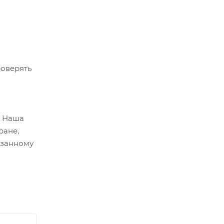
роверять
. Наша
ране,
азанному