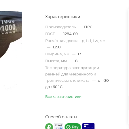
Характеристики
Производитель
—
ПРС
ГОСТ
—
1284-89
Расчётная длина Lp, Ld, Lw, мм
—
1250
Ширина, мм
—
13
Высота, мм
—
8
Температура эксплуатации
ремней для умеренного и
тропического климата
—
от -30
до +60˚C
Все характеристики
Способ оплаты