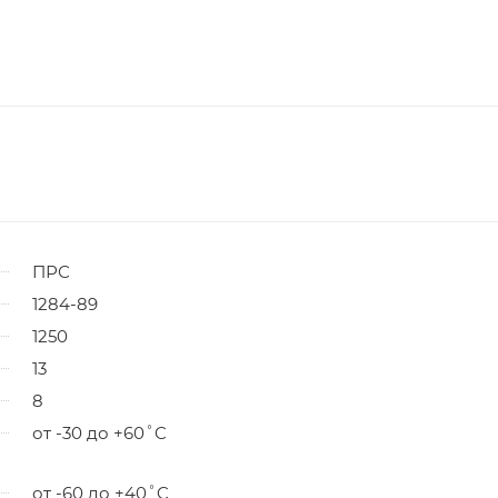
ПРС
1284-89
1250
13
8
от -30 до +60˚C
от -60 до +40˚C