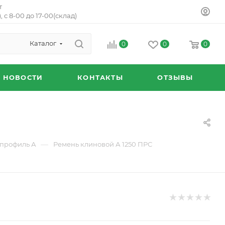
т
, с 8-00 до 17-00(склад)
Каталог
0
0
0
НОВОСТИ
КОНТАКТЫ
ОТЗЫВЫ
—
профиль А
Ремень клиновой А 1250 ПРС