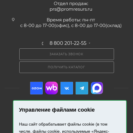
Отдел продаж:
prs@promresurs.ru
Время работы: пн-пт
с 8-00 до 17-00(офис), с 8-00 до 17-00(склад)
8 800 201-22-55
ЗАКАЗАТЬ ЗВОНОК
ПОЛУЧИТЬ КАТАЛОГ
Управление файлами cookie
2026 © «Промресурс». Все права защищены.
Наш сайт обрабатывает файлы cookie (в том
Разработка и продвижение сайта.
числе, файлы cookie, используемые «Яндекс-