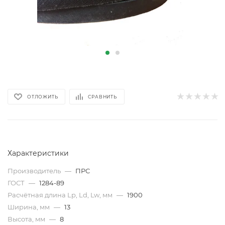
ОТЛОЖИТЬ
СРАВНИТЬ
Характеристики
Производитель
—
ПРС
ГОСТ
—
1284-89
Расчётная длина Lp, Ld, Lw, мм
—
1900
Ширина, мм
—
13
Высота, мм
—
8