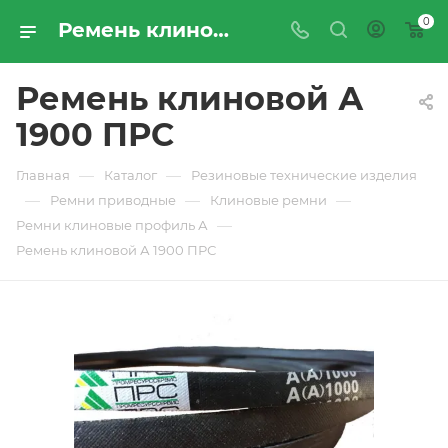
0
Ремень клиновой А 1900 ПРС - купить по цене производителя с доставкой по Москве и России | ПРОМРЕСУРССЕРВИС
Ремень клиновой А
1900 ПРС
—
—
Главная
Каталог
Резиновые технические изделия
—
—
—
Ремни приводные
Клиновые ремни
—
Ремни клиновые профиль А
Ремень клиновой А 1900 ПРС