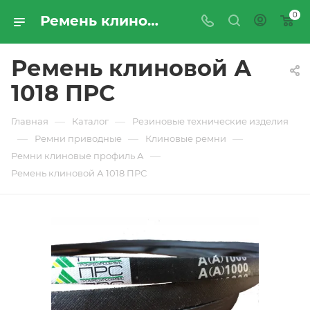
0
Ремень клиновой А 1018 ПРС - купить по цене производителя с доставкой по Москве и России | ПРОМРЕСУРССЕРВИС
Ремень клиновой А
1018 ПРС
—
—
Главная
Каталог
Резиновые технические изделия
—
—
—
Ремни приводные
Клиновые ремни
—
Ремни клиновые профиль А
Ремень клиновой А 1018 ПРС