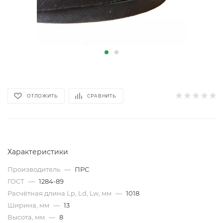
ОТЛОЖИТЬ
СРАВНИТЬ
Характеристики
Производитель
—
ПРС
ГОСТ
—
1284-89
Расчётная длина Lp, Ld, Lw, мм
—
1018
Ширина, мм
—
13
Высота, мм
—
8