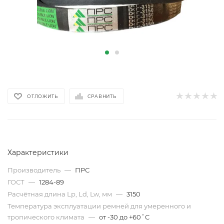
ОТЛОЖИТЬ
СРАВНИТЬ
Характеристики
Производитель
—
ПРС
ГОСТ
—
1284-89
Расчётная длина Lp, Ld, Lw, мм
—
3150
Температура эксплуатации ремней для умеренного и
тропического климата
—
от -30 до +60˚C