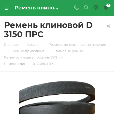
0
Ремень клиновой D 3150 ПРС - купить по цене производителя с доставкой по Москве и России | ПРОМРЕСУРССЕРВИС
Ремень клиновой D
3150 ПРС
—
—
Главная
Каталог
Резиновые технические изделия
—
—
—
Ремни приводные
Клиновые ремни
—
Ремни клиновые профиль D(Г)
Ремень клиновой D 3150 ПРС