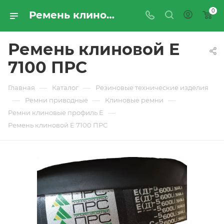
0
Ремень клиновой E 7100 ПРС - купить по цене производителя с доставкой по Москве и России | ПРОМРЕСУРССЕРВИС
Ремень клиновой E
7100 ПРС
—
—
Главная
Каталог
Резиновые технические изделия
—
—
—
Ремни приводные
Клиновые ремни
—
Ремни клиновые профиль Е
Ремень клиновой E 7100 ПРС