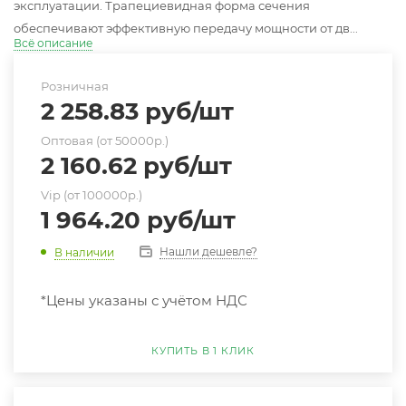
эксплуатации. Трапециевидная форма сечения
обеспечивают эффективную передачу мощности от дв...
Всё описание
Розничная
2 258.83
руб
/шт
Оптовая (от 50000р.)
2 160.62
руб
/шт
Vip (от 100000р.)
1 964.20
руб
/шт
Нашли дешевле?
В наличии
*Цены указаны с учётом НДС
КУПИТЬ В 1 КЛИК