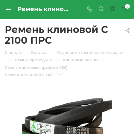
0
Ремень клиновой С 2100 ПРС - купить по цене производителя с доставкой по Москве и России | ПРОМРЕСУРССЕРВИС
Ремень клиновой С
2100 ПРС
—
—
Главная
Каталог
Резиновые технические изделия
—
—
—
Ремни приводные
Клиновые ремни
—
Ремни клиновые профиль С(В)
Ремень клиновой С 2100 ПРС