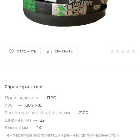
ОТЛОЖИТЬ
СРАВНИТЬ
Характеристики
Производитель
—
ПРС
ГОСТ
—
1284.1-89
Расчётная длина Lp, Ld, Lw, мм
—
2100
Ширина, мм
—
22
Высота, мм
—
14
Температура эксплуатации ремней для умеренного и