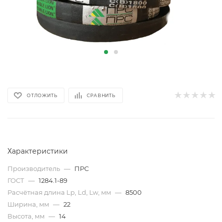
ОТЛОЖИТЬ
СРАВНИТЬ
Характеристики
Производитель
—
ПРС
ГОСТ
—
1284.1-89
Расчётная длина Lp, Ld, Lw, мм
—
8500
Ширина, мм
—
22
Высота, мм
—
14