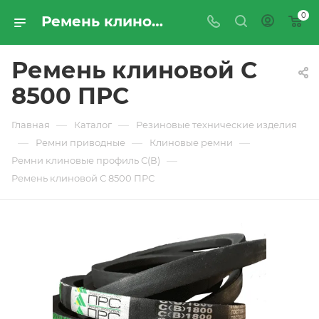
0
Ремень клиновой С 8500 ПРС - купить по цене производителя с доставкой по Москве и России | ПРОМРЕСУРССЕРВИС
Ремень клиновой С
8500 ПРС
—
—
Главная
Каталог
Резиновые технические изделия
—
—
—
Ремни приводные
Клиновые ремни
—
Ремни клиновые профиль С(В)
Ремень клиновой С 8500 ПРС