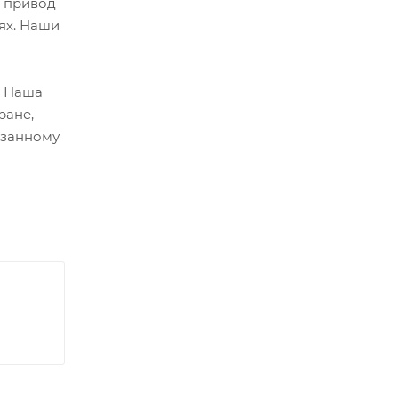
й привод
ях. Наши
. Наша
ране,
азанному