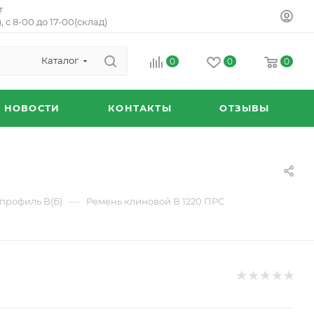
т
, с 8-00 до 17-00(склад)
Каталог
0
0
0
НОВОСТИ
КОНТАКТЫ
ОТЗЫВЫ
—
профиль B(Б)
Ремень клиновой В 1220 ПРС