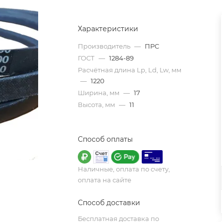
Характеристики
Производитель
—
ПРС
ГОСТ
—
1284-89
Расчётная длина Lp, Ld, Lw, мм
—
1220
Ширина, мм
—
17
Высота, мм
—
11
Способ оплаты
Наличные, оплата по счету,
оплата на сайте
Способ доставки
Бесплатная доставка по