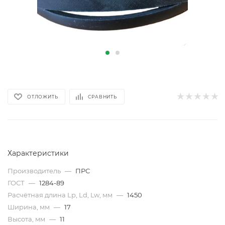
ОТЛОЖИТЬ
СРАВНИТЬ
Характеристики
Производитель
—
ПРС
ГОСТ
—
1284-89
Расчётная длина Lp, Ld, Lw, мм
—
1450
Ширина, мм
—
17
Высота, мм
—
11