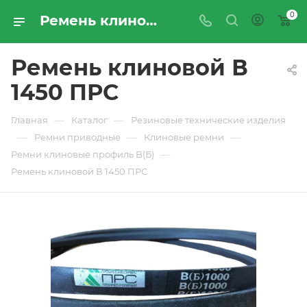
0
Ремень клиновой В 1450 ПРС - купить по цене производителя с доставкой по Москве и России | ПРОМРЕСУРССЕРВИС
Ремень клиновой В
1450 ПРС
—
—
Главная
Каталог
Резиновые технические изделия
—
—
—
Ремни приводные
Клиновые ремни
—
Ремни клиновые профиль B(Б)
Ремень клиновой В 1450 ПРС