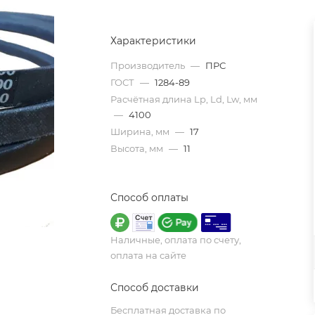
Характеристики
Производитель
—
ПРС
ГОСТ
—
1284-89
Расчётная длина Lp, Ld, Lw, мм
—
4100
Ширина, мм
—
17
Высота, мм
—
11
Способ оплаты
Наличные, оплата по счету,
оплата на сайте
Способ доставки
Бесплатная доставка по