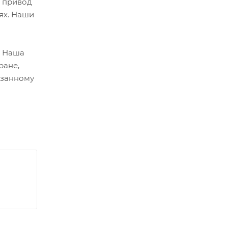
й привод
ях. Наши
. Наша
ране,
азанному