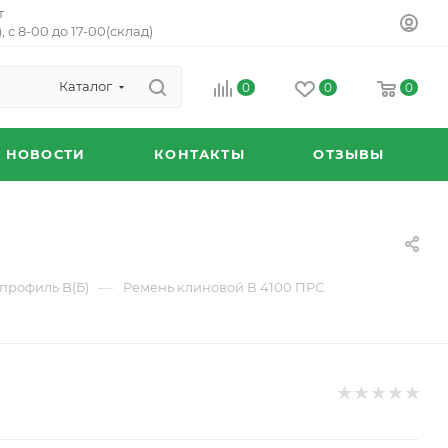
т
, с 8-00 до 17-00(склад)
Каталог
0
0
0
НОВОСТИ
КОНТАКТЫ
ОТЗЫВЫ
—
профиль B(Б)
Ремень клиновой В 4100 ПРС