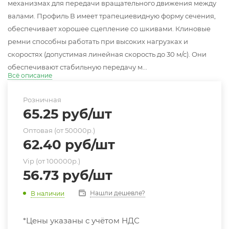
механизмах для передачи вращательного движения между
валами. Профиль В имеет трапециевидную форму сечения,
обеспечивает хорошее сцепление со шкивами. Клиновые
ремни способны работать при высоких нагрузках и
скоростях (допустимая линейная скорость до 30 м/с). Они
обеспечивают стабильную передачу м...
Всё описание
Розничная
65.25
руб
/шт
Оптовая (от 50000р.)
62.40
руб
/шт
Vip (от 100000р.)
56.73
руб
/шт
Нашли дешевле?
В наличии
*Цены указаны с учётом НДС