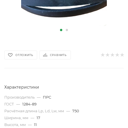
ОТЛОЖИТЬ
СРАВНИТЬ
Характеристики
Производитель
—
ПРС
ГОСТ
—
1284-89
Расчётная длина Lp, Ld, Lw, мм
—
750
Ширина, мм
—
17
Высота, мм
—
11