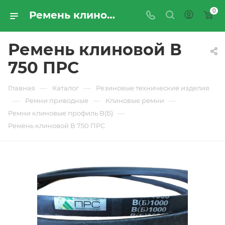
0
Ремень клиновой В 750 ПРС - купить по цене производителя с доставкой по Москве и России | ПРОМРЕСУРССЕРВИС
Ремень клиновой В
750 ПРС
—
—
Главная
Каталог
Резиновые технические изделия
—
—
—
Ремни приводные
Клиновые ремни
—
Ремни клиновые профиль B(Б)
Ремень клиновой В 750 ПРС