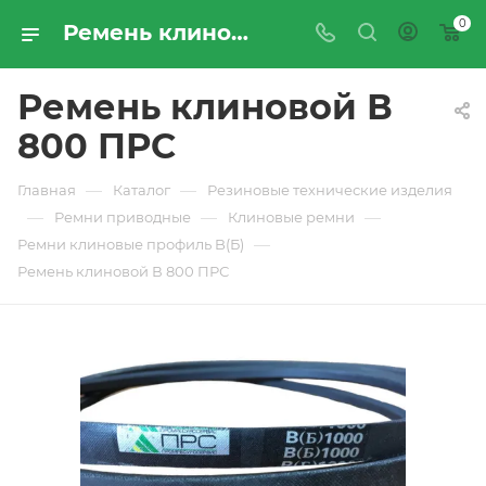
0
Ремень клиновой В 800 ПРС - купить по цене производителя с доставкой по Москве и России | ПРОМРЕСУРССЕРВИС
Ремень клиновой В
800 ПРС
—
—
Главная
Каталог
Резиновые технические изделия
—
—
—
Ремни приводные
Клиновые ремни
—
Ремни клиновые профиль B(Б)
Ремень клиновой В 800 ПРС