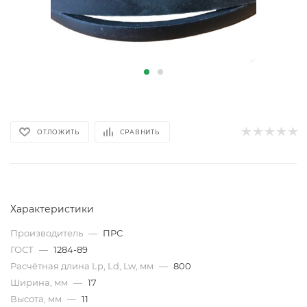
ОТЛОЖИТЬ
СРАВНИТЬ
Характеристики
Производитель
—
ПРС
ГОСТ
—
1284-89
Расчётная длина Lp, Ld, Lw, мм
—
800
Ширина, мм
—
17
Высота, мм
—
11