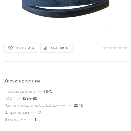
ОТЛОЖИТЬ
СРАВНИТЬ
Характеристики
Производитель
—
ПРС
ГОСТ
—
1284-89
Расчётная длина Lp, Ld, Lw, мм
—
2940
Ширина, мм
—
17
Высота, мм
—
11