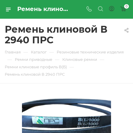
0
Ремень клиновой В 2940 ПРС - купить по цене производителя с доставкой по Москве и России | ПРОМРЕСУРССЕРВИС
Ремень клиновой В
2940 ПРС
—
—
Главная
Каталог
Резиновые технические изделия
—
—
—
Ремни приводные
Клиновые ремни
—
Ремни клиновые профиль B(Б)
Ремень клиновой В 2940 ПРС