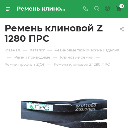
0
Ремень клиновой Z 1280 ПРС - купить по цене производителя с доставкой по Москве и России | ПРОМРЕСУРССЕРВИС
Ремень клиновой Z
1280 ПРС
—
—
Главная
Каталог
Резиновые технические изделия
—
—
—
Ремни приводные
Клиновые ремни
—
Ремни профиль Z(O)
Ремень клиновой Z 1280 ПРС