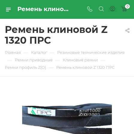
0
Ремень клиновой Z 1320 ПРС - купить по цене производителя с доставкой по Москве и России | ПРОМРЕСУРССЕРВИС
Ремень клиновой Z
1320 ПРС
—
—
Главная
Каталог
Резиновые технические изделия
—
—
—
Ремни приводные
Клиновые ремни
—
Ремни профиль Z(O)
Ремень клиновой Z 1320 ПРС