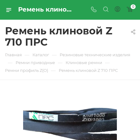
0
Ремень клиновой Z 710 ПРС - купить по цене производителя с доставкой по Москве и России | ПРОМРЕСУРССЕРВИС
Ремень клиновой Z
710 ПРС
—
—
Главная
Каталог
Резиновые технические изделия
—
—
—
Ремни приводные
Клиновые ремни
—
Ремни профиль Z(O)
Ремень клиновой Z 710 ПРС