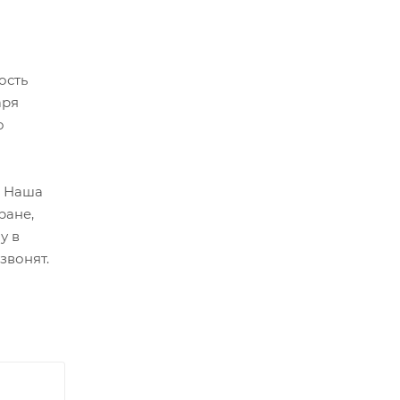
ость
аря
о
. Наша
ране,
у в
звонят.