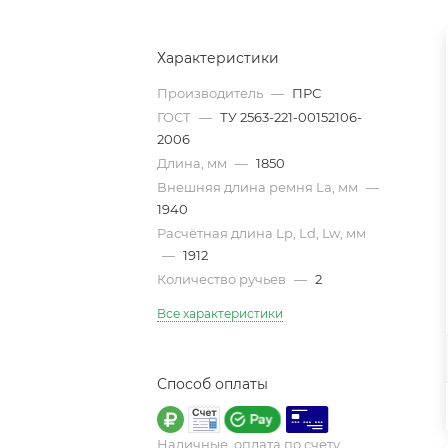
Характеристики
Производитель
—
ПРС
ГОСТ
—
ТУ 2563-221-00152106-
2006
Длина, мм
—
1850
Внешняя длина ремня La, мм
—
1940
Расчётная длина Lp, Ld, Lw, мм
—
1912
Количество ручьев
—
2
Все характеристики
Способ оплаты
Наличные, оплата по счету,