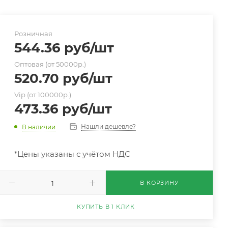
Розничная
544.36
руб
/шт
Оптовая (от 50000р.)
520.70
руб
/шт
Vip (от 100000р.)
473.36
руб
/шт
Нашли дешевле?
В наличии
*Цены указаны с учётом НДС
В КОРЗИНУ
КУПИТЬ В 1 КЛИК