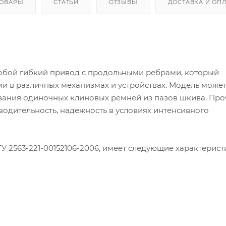
ТОВАРЫ
СТАТЬИ
ОТЗЫВЫ
ДОСТАВКА И ОП
собой гибкий привод с продольными ребрами, который
и в различных механизмах и устройствах. Модель може
вания одиночных клиновых ремней из пазов шкива. Про
одительность, надежность в условиях интенсивного
У 2563-221-00152106-2006, имеет следующие характерист