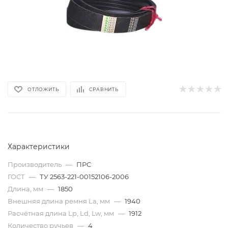
ОТЛОЖИТЬ
СРАВНИТЬ
Характеристики
Производитель
—
ПРС
ГОСТ
—
ТУ 2563-221-00152106-2006
Длина, мм
—
1850
Внешняя длина ремня La, мм
—
1940
Расчётная длина Lp, Ld, Lw, мм
—
1912
Количество ручьев
—
4