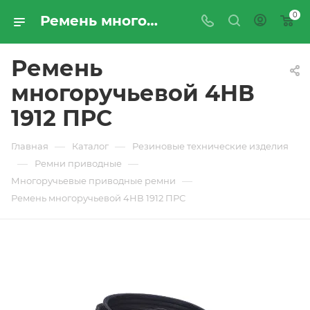
0
Ремень многоручьевой 4НВ 1912 ПРС - купить по цене производителя с доставкой по Москве и России | ПРОМРЕСУРССЕРВИС
Ремень
многоручьевой 4НВ
1912 ПРС
—
—
Главная
Каталог
Резиновые технические изделия
—
—
Ремни приводные
—
Многоручьевые приводные ремни
Ремень многоручьевой 4НВ 1912 ПРС