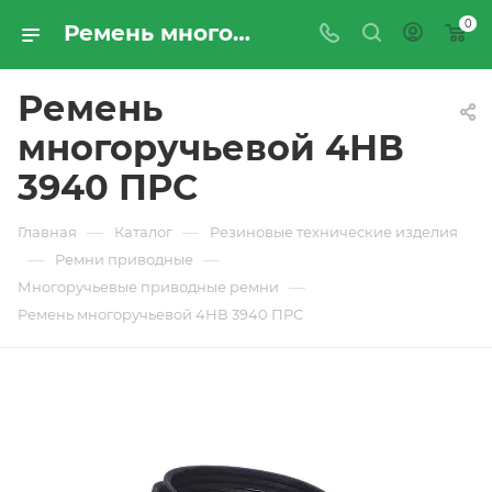
0
Ремень многоручьевой 4НВ 3940 ПРС - купить по цене производителя с доставкой по Москве и России | ПРОМРЕСУРССЕРВИС
Ремень
многоручьевой 4НВ
3940 ПРС
—
—
Главная
Каталог
Резиновые технические изделия
—
—
Ремни приводные
—
Многоручьевые приводные ремни
Ремень многоручьевой 4НВ 3940 ПРС