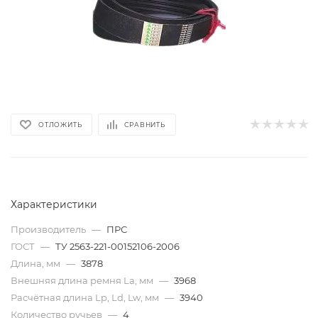
ОТЛОЖИТЬ
СРАВНИТЬ
Характеристики
Производитель
—
ПРС
ГОСТ
—
ТУ 2563-221-00152106-2006
Длина, мм
—
3878
Внешняя длина ремня La, мм
—
3968
Расчётная длина Lp, Ld, Lw, мм
—
3940
Количество ручьев
—
4