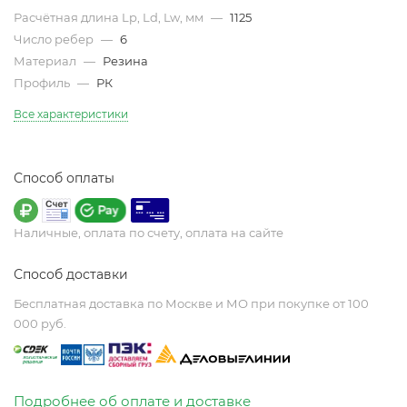
Расчётная длина Lp, Ld, Lw, мм
—
1125
Число ребер
—
6
Материал
—
Резина
Профиль
—
РК
Все характеристики
Способ оплаты
Наличные, оплата по счету, оплата на сайте
Способ доставки
Бесплатная доставка по Москве и МО при покупке от 100
000 руб.
Подробнее об оплате и доставке