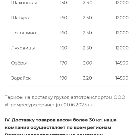
Шаховская
150
2.40
12000
Шатура
160
2.50
12000
Лотошино
160
2.50
12000
Луховицы
160
2.50
12000
Озёры
170
3.00
14500
Зарайск
190
3.20
14500
Тарифы на доставку грузов автотранспортом ООО
«Промресурссервис» (от 01.06.2023 г.).
IV. Доставку товаров весом более 30 кг. наша
компания осуществляет по всем регионам
России через транспортные компании: