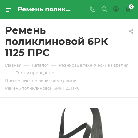
0
Ремень поликлиновой 6РК 1125 ПРС - купить по цене производителя с доставкой по Москве и России | ПРОМРЕСУРССЕРВИС
Ремень
поликлиновой 6РК
1125 ПРС
—
—
Главная
Каталог
Резиновые технические изделия
—
—
Ремни приводные
—
Приводные поликлиновые ремни
Ремень поликлиновой 6РК 1125 ПРС