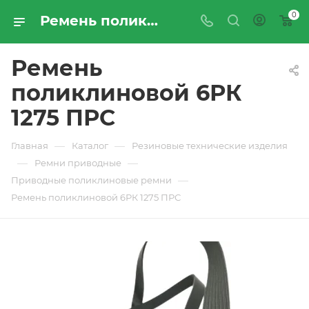
0
Ремень поликлиновой 6РК 1275 ПРС - купить по цене производителя с доставкой по Москве и России | ПРОМРЕСУРССЕРВИС
Ремень
поликлиновой 6РК
1275 ПРС
—
—
Главная
Каталог
Резиновые технические изделия
—
—
Ремни приводные
—
Приводные поликлиновые ремни
Ремень поликлиновой 6РК 1275 ПРС