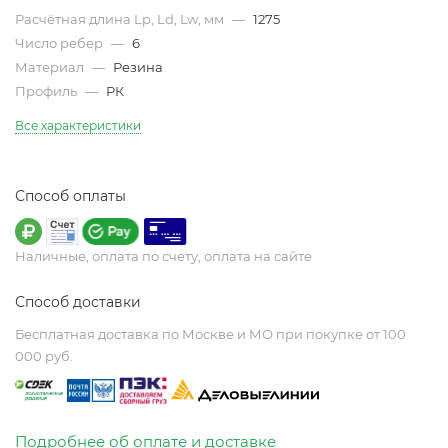
Расчётная длина Lp, Ld, Lw, мм
—
1275
Число ребер
—
6
Материал
—
Резина
Профиль
—
РК
Все характеристики
Способ оплаты
Наличные, оплата по счету, оплата на сайте
Способ доставки
Бесплатная доставка по Москве и МО при покупке от 100
000 руб.
Подробнее об оплате и доставке