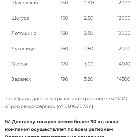
Шаховская
150
2.40
12000
Шатура
160
2.50
12000
Лотошино
160
2.50
12000
Луховицы
160
2.50
12000
Озёры
170
3.00
14500
Зарайск
190
3.20
14500
Тарифы на доставку грузов автотранспортом ООО
«Промресурссервис» (от 01.06.2023 г.).
IV. Доставку товаров весом более 30 кг. наша
компания осуществляет по всем регионам
России через транспортные компании: