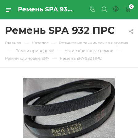
0
Ремень SPA 932 ПРС - купить по цене производителя с доставкой по Москве и России | ПРОМРЕСУРССЕРВИС
Ремень SPA 932 ПРС
—
—
Главная
Каталог
Резиновые технические изделия
—
—
—
Ремни приводные
Узкие клиновые ремни
—
Ремни клиновые SPA
Ремень SPA 932 ПРС