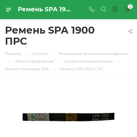
0
Ремень SPA 1900 ПРС - купить по цене производителя с доставкой по Москве и России | ПРОМРЕСУРССЕРВИС
Ремень SPA 1900
ПРС
—
—
Главная
Каталог
Резиновые технические изделия
—
—
—
Ремни приводные
Узкие клиновые ремни
—
Ремни клиновые SPA
Ремень SPA 1900 ПРС