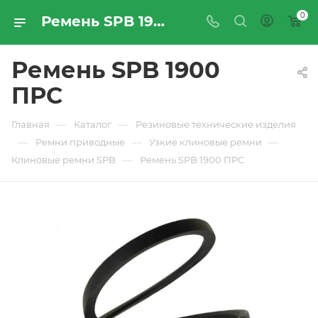
0
Ремень SPB 1900 ПРС - купить по цене производителя с доставкой по Москве и России | ПРОМРЕСУРССЕРВИС
Ремень SPB 1900
ПРС
—
—
Главная
Каталог
Резиновые технические изделия
—
—
—
Ремни приводные
Узкие клиновые ремни
—
Клиновые ремни SPB
Ремень SPB 1900 ПРС