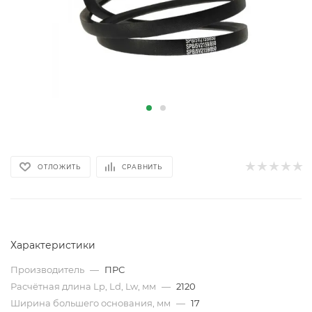
ОТЛОЖИТЬ
СРАВНИТЬ
Характеристики
Производитель
—
ПРС
Расчётная длина Lp, Ld, Lw, мм
—
2120
Ширина большего основания, мм
—
17