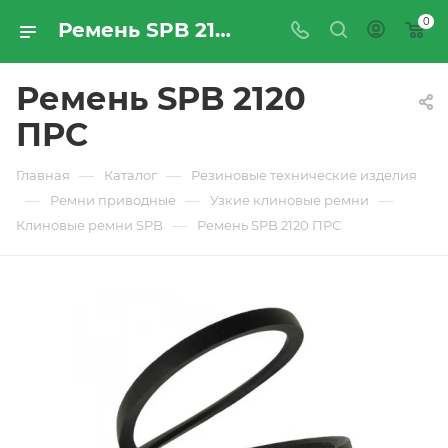
0
Ремень SPB 2120 ПРС - купить по цене производителя с доставкой по Москве и России | ПРОМРЕСУРССЕРВИС
Ремень SPB 2120
ПРС
—
—
Главная
Каталог
Резиновые технические изделия
—
—
—
Ремни приводные
Узкие клиновые ремни
—
Клиновые ремни SPB
Ремень SPB 2120 ПРС