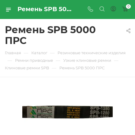
0
Ремень SPB 5000 ПРС - купить по цене производителя с доставкой по Москве и России | ПРОМРЕСУРССЕРВИС
Ремень SPB 5000
ПРС
—
—
Главная
Каталог
Резиновые технические изделия
—
—
—
Ремни приводные
Узкие клиновые ремни
—
Клиновые ремни SPB
Ремень SPB 5000 ПРС