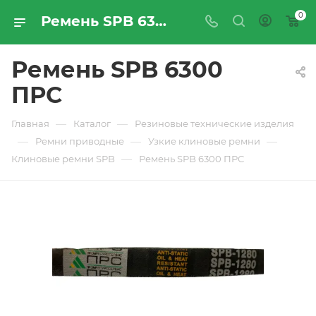
0
Ремень SPB 6300 ПРС - купить по цене производителя с доставкой по Москве и России | ПРОМРЕСУРССЕРВИС
Ремень SPB 6300
ПРС
—
—
Главная
Каталог
Резиновые технические изделия
—
—
—
Ремни приводные
Узкие клиновые ремни
—
Клиновые ремни SPB
Ремень SPB 6300 ПРС