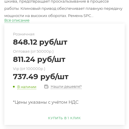
шкива, предотвращает проскальзывание в процессе
работы. Клиновый привод обеспечивает плавную передачу
мощности на высоких оборотах. Ремень SPC...
Всё описание
Розничная
848.12
руб
/шт
Оптовая (от 50000р.)
811.24
руб
/шт
Vip (от 100000р.)
737.49
руб
/шт
Нашли дешевле?
В наличии
*Цены указаны с учётом НДС
КУПИТЬ В 1 КЛИК