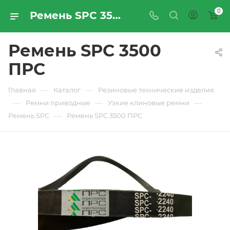
0
Ремень SPC 3500 ПРС - купить по цене производителя с доставкой по Москве и России | ПРОМРЕСУРССЕРВИС
Ремень SPC 3500
ПРС
—
—
Главная
Каталог
Резиновые технические изделия
—
—
—
Ремни приводные
Узкие клиновые ремни
—
Ремень SPC
Ремень SPC 3500 ПРС