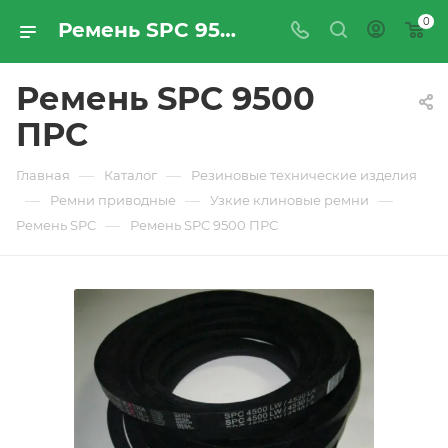
0
Ремень SPC 9500 ПРС - купить по цене производителя с доставкой по Москве и России | ПРОМРЕСУРССЕРВИС
Ремень SPC 9500
ПРС
—
—
Главная
Каталог
Резиновые технические изделия
—
—
—
Ремни приводные
Узкие клиновые ремни
—
Ремень SPC
Ремень SPC 9500 ПРС