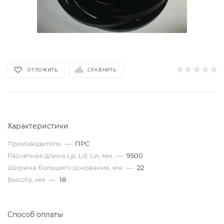
ОТЛОЖИТЬ
СРАВНИТЬ
Характеристики
Производитель
—
ПРС
Расчётная длина Lp, Ld, Lw, мм
—
9500
Ширина большего основания, мм
—
22
Высота, мм
—
18
Способ оплаты