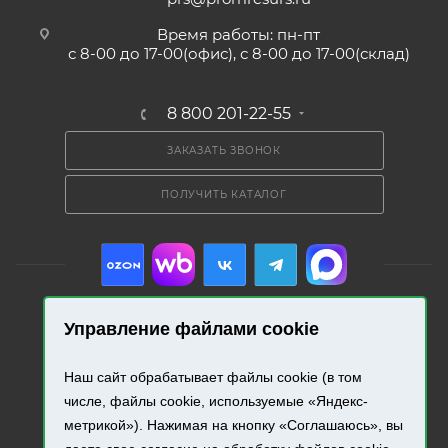
Время работы: пн-пт
с 8-00 до 17-00(офис), с 8-00 до 17-00(склад)
8 800 201-22-55
ЗАКАЗАТЬ ЗВОНОК
ПОЛУЧИТЬ КАТАЛОГ
Управление файлами cookie
2026 © «Промресурс». Все права защищены.
Наш сайт обрабатывает файлы cookie (в том
числе, файлы cookie, используемые «Яндекс-
Разработка и продвижение сайта.
метрикой»). Нажимая на кнопку «Соглашаюсь», вы