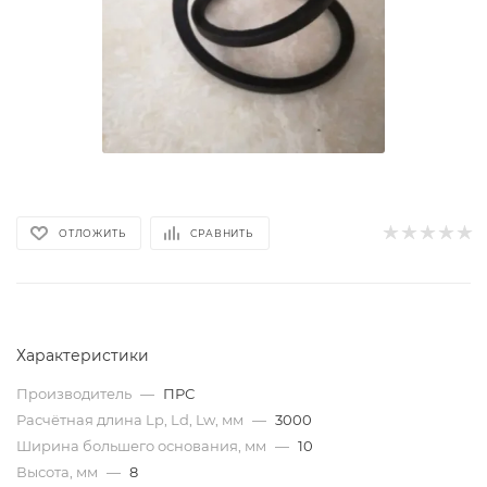
ОТЛОЖИТЬ
СРАВНИТЬ
Характеристики
Производитель
—
ПРС
Расчётная длина Lp, Ld, Lw, мм
—
3000
Ширина большего основания, мм
—
10
Высота, мм
—
8