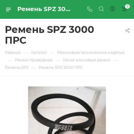
0
Ремень SPZ 3000 ПРС - купить по цене производителя с доставкой по Москве и России | ПРОМРЕСУРССЕРВИС
Ремень SPZ 3000
ПРС
—
—
Главная
Каталог
Резиновые технические изделия
—
—
—
Ремни приводные
Узкие клиновые ремни
—
Ремень SPZ
Ремень SPZ 3000 ПРС