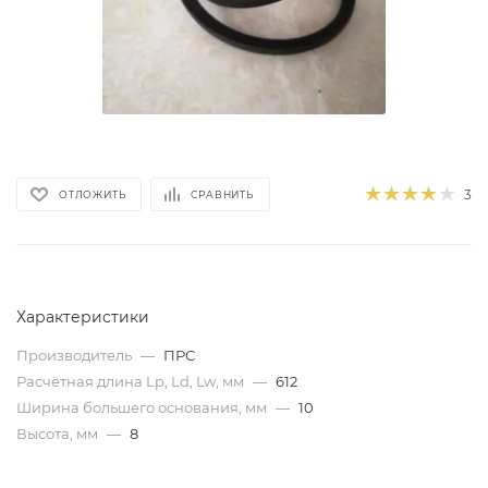
3
ОТЛОЖИТЬ
СРАВНИТЬ
Характеристики
Производитель
—
ПРС
Расчётная длина Lp, Ld, Lw, мм
—
612
Ширина большего основания, мм
—
10
Высота, мм
—
8