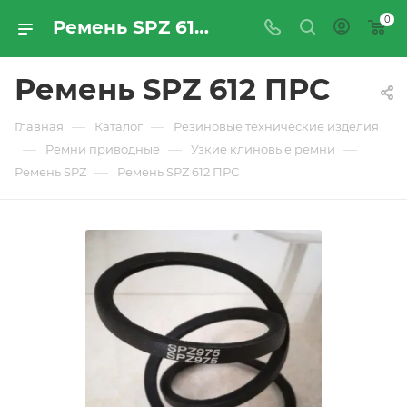
0
Ремень SPZ 612 ПРС - купить по цене производителя с доставкой по Москве и России | ПРОМРЕСУРССЕРВИС
Ремень SPZ 612 ПРС
—
—
Главная
Каталог
Резиновые технические изделия
—
—
—
Ремни приводные
Узкие клиновые ремни
—
Ремень SPZ
Ремень SPZ 612 ПРС