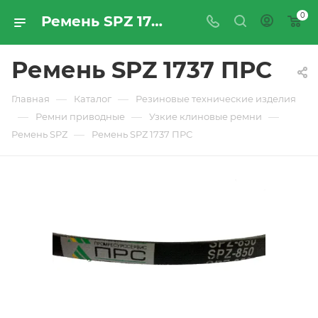
0
Ремень SPZ 1737 ПРС - купить по цене производителя с доставкой по Москве и России | ПРОМРЕСУРССЕРВИС
Ремень SPZ 1737 ПРС
—
—
Главная
Каталог
Резиновые технические изделия
—
—
—
Ремни приводные
Узкие клиновые ремни
—
Ремень SPZ
Ремень SPZ 1737 ПРС