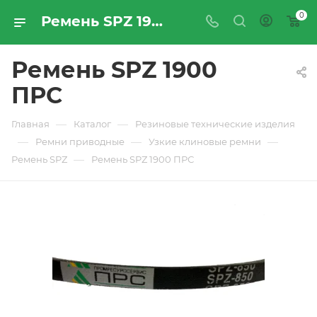
0
Ремень SPZ 1900 ПРС - купить по цене производителя с доставкой по Москве и России | ПРОМРЕСУРССЕРВИС
Ремень SPZ 1900
ПРС
—
—
Главная
Каталог
Резиновые технические изделия
—
—
—
Ремни приводные
Узкие клиновые ремни
—
Ремень SPZ
Ремень SPZ 1900 ПРС