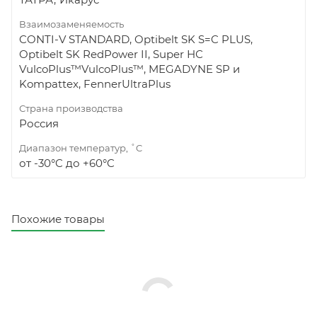
Взаимозаменяемость
CONTI-V STANDARD, Optibelt SK S=C PLUS,
Optibelt SK RedPower II, Super НС
VulcoPlus™VulcoPlus™, MEGADYNE SP и
Kompattex, FennerUltraPlus
Страна производства
Россия
Диапазон температур, ˚C
от -30°C до +60°C
Похожие товары