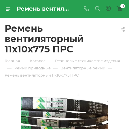
0
Ремень вентиляторный 11х10х775 ПРС - купить по цене производителя с доставкой по Москве и России | ПРОМРЕСУРССЕРВИС
Ремень
вентиляторный
11х10х775 ПРС
—
—
Главная
Каталог
Резиновые технические изделия
—
—
—
Ремни приводные
Вентиляторные ремни
Ремень вентиляторный 11х10х775 ПРС