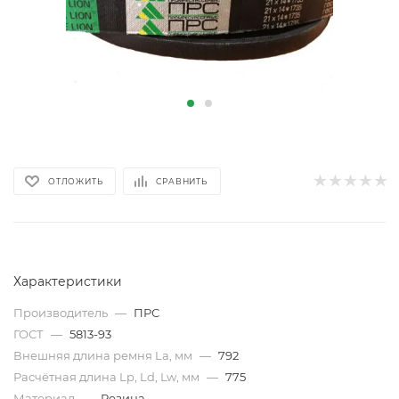
ОТЛОЖИТЬ
СРАВНИТЬ
Характеристики
Производитель
—
ПРС
ГОСТ
—
5813-93
Внешняя длина ремня La, мм
—
792
Расчётная длина Lp, Ld, Lw, мм
—
775
Материал
—
Резина