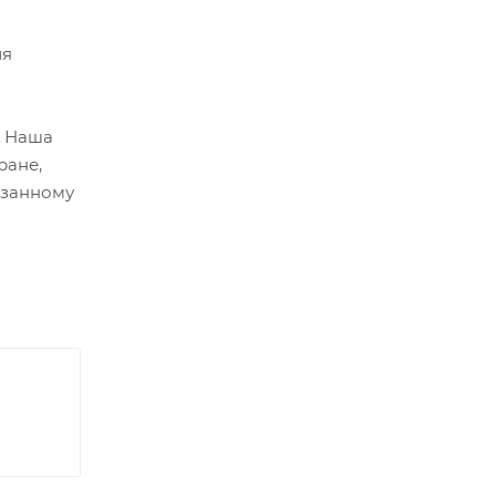
ия
. Наша
ране,
азанному