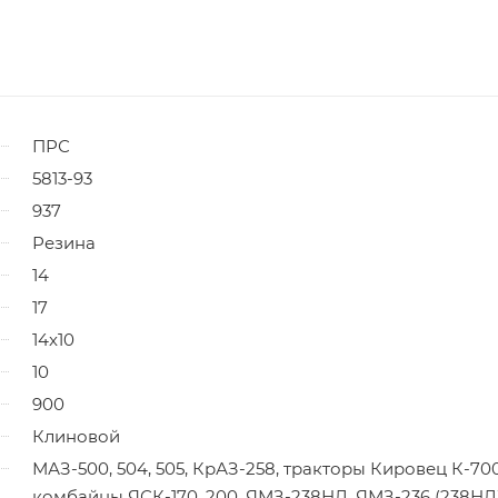
ПРС
5813-93
937
Резина
14
17
14x10
10
900
Клиновой
МАЗ-500, 504, 505, КрАЗ-258, тракторы Кировец К-700
комбайны ЯСК-170, 200, ЯМЗ-238НД, ЯМЗ-236 (238НД)