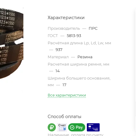
Характеристики
Производитель
—
ПРС
ГОСТ
—
5813-93
Расчётная длина Lp, Ld, Lw, мм
—
937
Материал
—
Резина
Расчетная ширина ремня, мм
—
14
Ширина большего основания,
мм
—
17
Все характеристики
Способ оплаты
Наличные, оплата по счету,