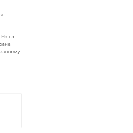
ия
. Наша
ране,
азанному