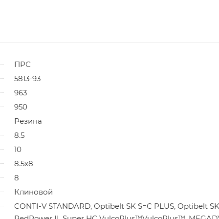
ПРС
5813-93
963
950
Резина
8.5
10
8.5x8
8
Клиновой
CONTI-V STANDARD, Optibelt SK S=C PLUS, Optibelt S
RedPower II, Super НС VulcoPlus™VulcoPlus™, MEGA