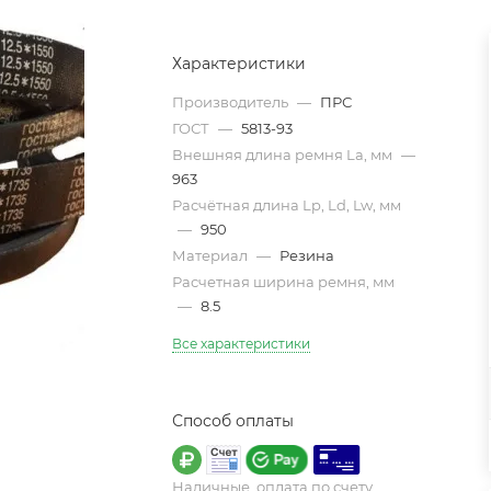
Характеристики
Производитель
—
ПРС
ГОСТ
—
5813-93
Внешняя длина ремня La, мм
—
963
Расчётная длина Lp, Ld, Lw, мм
—
950
Материал
—
Резина
Расчетная ширина ремня, мм
—
8.5
Все характеристики
Способ оплаты
Наличные, оплата по счету,