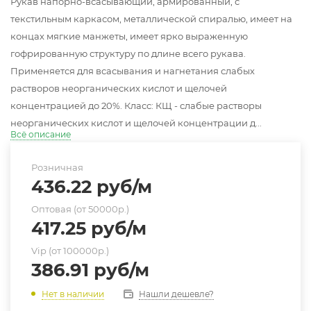
Рукав напорно-всасывающий, армированный, с
текстильным каркасом, металлической спиралью, имеет на
концах мягкие манжеты, имеет ярко выраженную
гофрированную структуру по длине всего рукава.
Применяется для всасывания и нагнетания слабых
растворов неорганических кислот и щелочей
концентрацией до 20%. Класс: КЩ - слабые растворы
неорганических кислот и щелочей концентрации д...
Всё описание
Розничная
436.22
руб
/м
Оптовая (от 50000р.)
417.25
руб
/м
Vip (от 100000р.)
386.91
руб
/м
Нашли дешевле?
Нет в наличии