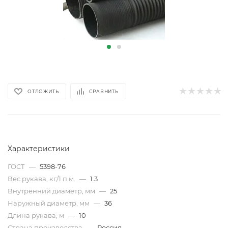
ОТЛОЖИТЬ
СРАВНИТЬ
Характеристики
ГОСТ
—
5398-76
Вес рукава, кг/1 п.м.
—
1.3
Внутренний диаметр, мм
—
25
Наружный диаметр, мм
—
36
Длина рукава, м
—
10
Страна производства
—
Россия