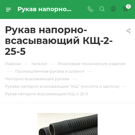
0
Рукав напорно-всасывающий КЩ-2-25-5 - купить по цене производителя с доставкой по Москве и России | ПРОМРЕСУРССЕРВИС
Рукав напорно-
всасывающий КЩ-2-
25-5
—
—
Главная
Каталог
Резиновые технические изделия
—
—
Промышленные рукава и шланги
—
Напорно-всасывающие рукава
—
Рукава напорно-всасывающие "КЩ" (кислота и щелочь)
Рукав напорно-всасывающий КЩ-2-25-5