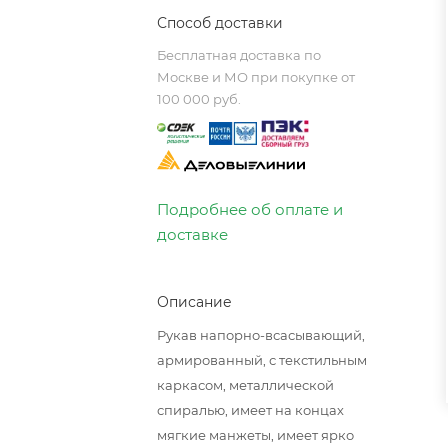
Способ доставки
Бесплатная доставка по
Москве и МО при покупке от
100 000 руб.
Подробнее об оплате и
доставке
Описание
Рукав напорно-всасывающий,
армированный, с текстильным
каркасом, металлической
спиралью, имеет на концах
мягкие манжеты, имеет ярко