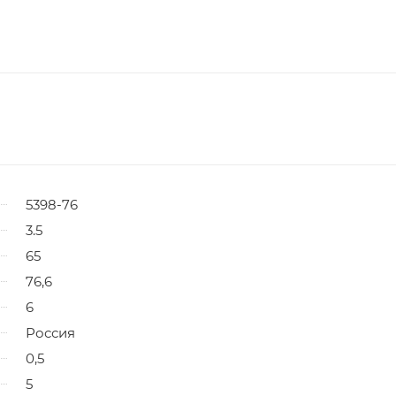
5398-76
3.5
65
76,6
6
Россия
0,5
5