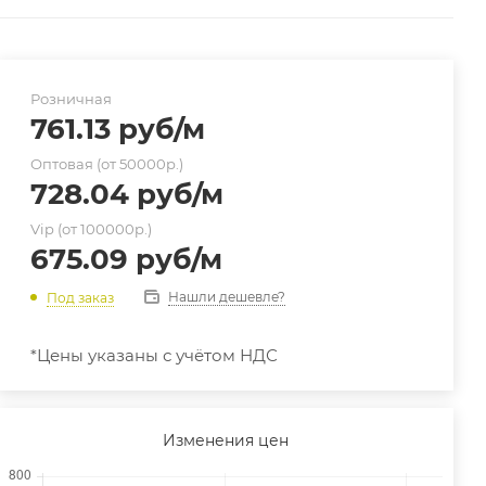
Розничная
761.13
руб
/м
Оптовая (от 50000р.)
728.04
руб
/м
Vip (от 100000р.)
675.09
руб
/м
Нашли дешевле?
Под заказ
*Цены указаны с учётом НДС
Изменения цен