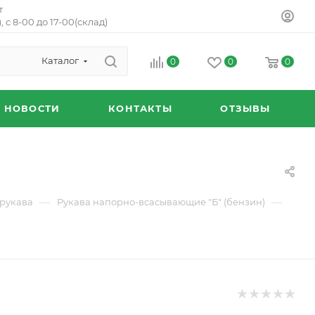
т
, с 8-00 до 17-00(склад)
Каталог
0
0
0
НОВОСТИ
КОНТАКТЫ
ОТЗЫВЫ
—
—
рукава
Рукава напорно-всасывающие "Б" (бензин)