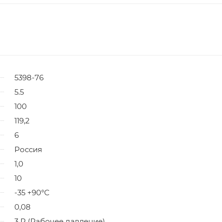
5398-76
5.5
100
119,2
6
Россия
1,0
10
-35 +90°С
0,08
3 Р (Рабочее давление)