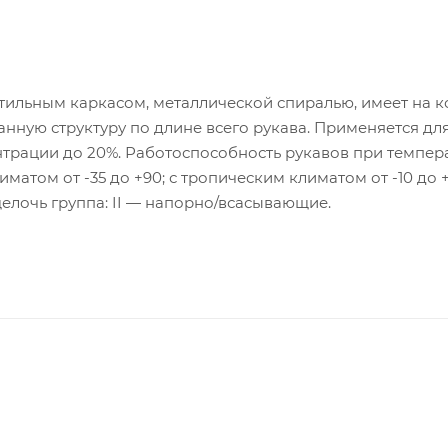
тильным каркасом, металлической спиралью, имеет на к
ную структуру по длине всего рукава. Применяется дл
трации до 20%. Работоспособность рукавов при темпер
матом от -35 до +90; с тропическим климатом от -10 до +
щелочь группа: II — напорно/всасывающие.