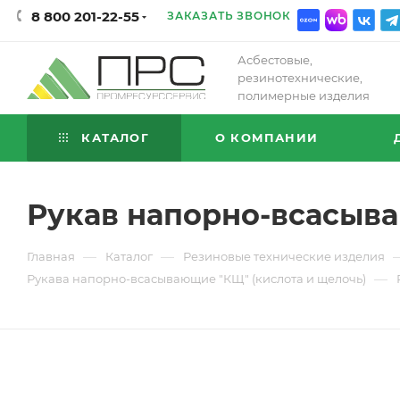
8 800 201-22-55
ЗАКАЗАТЬ ЗВОНОК
Асбестовые,
резинотехнические,
полимерные изделия
КАТАЛОГ
О КОМПАНИИ
Рукав напорно-всасыва
—
—
Главная
Каталог
Резиновые технические изделия
—
Рукава напорно-всасывающие "КЩ" (кислота и щелочь)