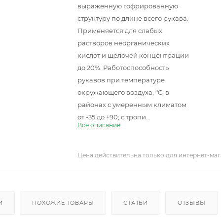
выраженную гофрированную
структуру по длине всего рукава.
Применяется для слабых
растворов неорганических
кислот и щелочей концентрации
до 20%. Работоспособность
рукавов при температуре
окружающего воздуха, °C, в
районах с умеренным климатом
от -35 до +90; с тропи...
Всё описание
Цена действительна только для интернет-маг
И
ПОХОЖИЕ ТОВАРЫ
СТАТЬИ
ОТЗЫВЫ