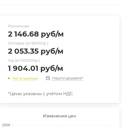
Розничная
2 146.68
руб
/м
Оптовая (от 50000р.)
2 053.35
руб
/м
Vip (от 100000р.)
1 904.01
руб
/м
Нашли дешевле?
Нет в наличии
*Цены указаны с учётом НДС
Изменения цен