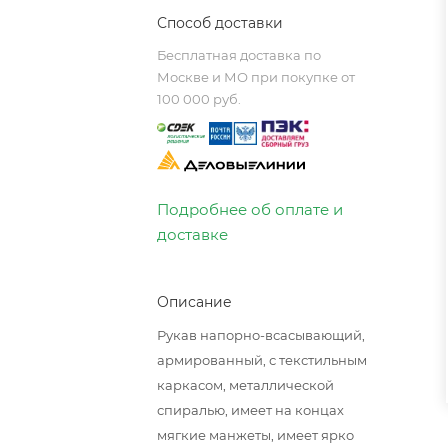
Способ доставки
Бесплатная доставка по
Москве и МО при покупке от
100 000 руб.
Подробнее об оплате и
доставке
Описание
Рукав напорно-всасывающий,
армированный, с текстильным
каркасом, металлической
спиралью, имеет на концах
мягкие манжеты, имеет ярко