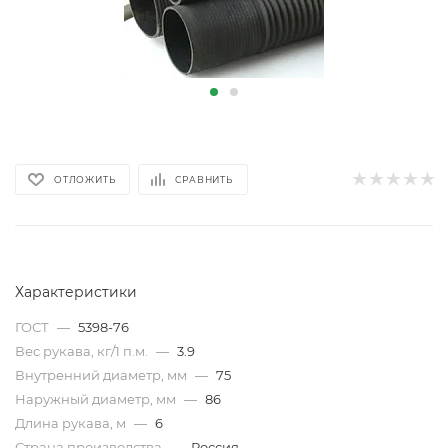
ОТЛОЖИТЬ
СРАВНИТЬ
Характеристики
ГОСТ
—
5398-76
Вес рукава, кг/1 п.м.
—
3.9
Внутренний диаметр, мм
—
75
Наружный диаметр, мм
—
86
Длина рукава, м
—
6
Страна производства
—
Россия