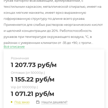
Рукав напорно-всасывающий, армированный, с
текстильным каркасом, металлической спиралью, имеет на
концах мягкие манжеты, имеет ярко выраженную
гофрированную структуру по длине всего рукава.
Применяется для слабых растворов неорганических кислот
и щелочей концентрации до 20%. Работоспособность
рукавов при температуре окружающего воздуха, °C, в
районах с умеренным климатом от -35 до +90; с тропи...
Всё описание
Розничная
1 207.73
руб
/м
Оптовая (от 50000р.)
1 155.22
руб
/м
Vip (от 100000р.)
1 071.21
руб
/м
Нашли дешевле?
Под заказ