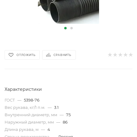
ОТЛОЖИТЬ
СРАВНИТЬ
Характеристики
ГОСТ
—
5398-76
Вес рукава, кг/1 п.м.
—
3.1
Внутренний диаметр, мм
—
75
Наружный диаметр, мм
—
86
Длина рукава, м
—
4
Страна производства
—
Россия