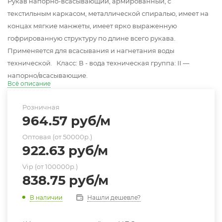
Рукав напорно-всасывающий, армированный, с
текстильным каркасом, металлической спиралью, имеет на
концах мягкие манжеты, имеет ярко выраженную
гофрированную структуру по длине всего рукава.
Применяется для всасывания и нагнетания воды
технической. Класс: В - вода техническая группа: II —
напорно/всасывающие.
Всё описание
Розничная
964.57
руб
/м
Оптовая (от 50000р.)
922.63
руб
/м
Vip (от 100000р.)
838.75
руб
/м
Нашли дешевле?
В наличии