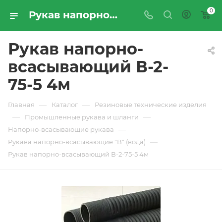
0
Рукав напорно-всасывающий В-2-75-5 4м - купить по цене производителя с доставкой по Москве и России | ПРОМРЕСУРССЕРВИС
Рукав напорно-
всасывающий В-2-
75-5 4м
—
—
Главная
Каталог
Резиновые технические изделия
—
—
Промышленные рукава и шланги
—
Напорно-всасывающие рукава
—
Рукава напорно-всасывающие "В" (вода)
Рукав напорно-всасывающий В-2-75-5 4м