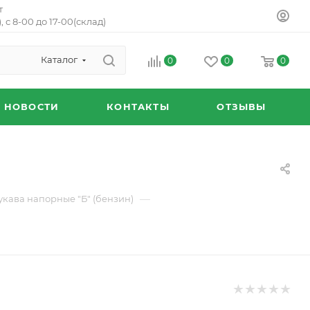
т
, с 8-00 до 17-00(склад)
Каталог
0
0
0
НОВОСТИ
КОНТАКТЫ
ОТЗЫВЫ
—
укава напорные "Б" (бензин)