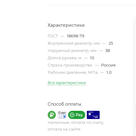
Характеристики
ГОСТ
—
18698-79
Внутренний диаметр, мм
—
25
Наружный диаметр, мм
—
38
Длина рукава, м
—
10
Страна производства
—
Россия
Рабочее давление, МПа
—
1,0
Все характеристики
Способ оплаты
Наличные, оплата по счету,
оплата на сайте