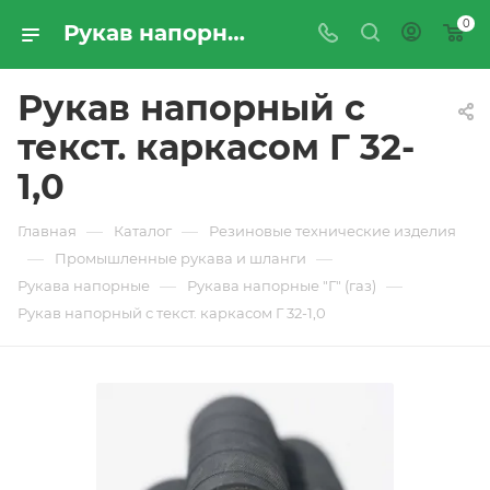
0
Рукав напорный с текст. каркасом Г 32-1,0 - купить по цене производителя с доставкой по Москве и России | ПРОМРЕСУРССЕРВИС
Рукав напорный с
текст. каркасом Г 32-
1,0
—
—
Главная
Каталог
Резиновые технические изделия
—
—
Промышленные рукава и шланги
—
—
Рукава напорные
Рукава напорные "Г" (газ)
Рукав напорный с текст. каркасом Г 32-1,0