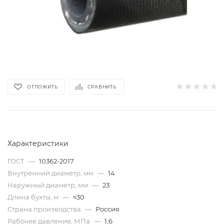
ОТЛОЖИТЬ
СРАВНИТЬ
Характеристики
ГОСТ
—
10362-2017
Внутренний диаметр, мм
—
14
Наружный диаметр, мм
—
23
Длина бухты, м
—
≈30
Страна производства
—
Россия
Рабочее давление, МПа
—
1,6