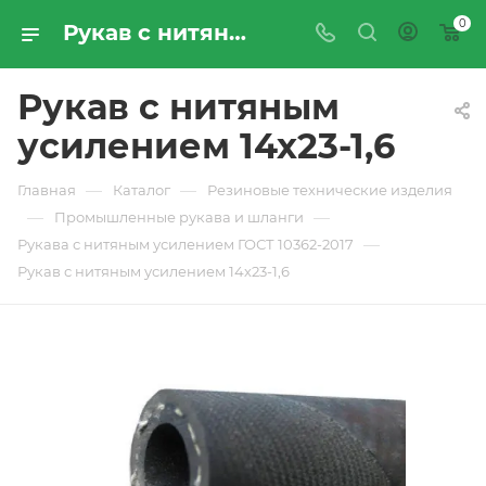
0
Рукав с нитяным усилением 14х23-1,6 - купить по цене производителя с доставкой по Москве и России | ПРОМРЕСУРССЕРВИС
Рукав с нитяным
усилением 14х23-1,6
—
—
Главная
Каталог
Резиновые технические изделия
—
—
Промышленные рукава и шланги
—
Рукава с нитяным усилением ГОСТ 10362-2017
Рукав с нитяным усилением 14х23-1,6